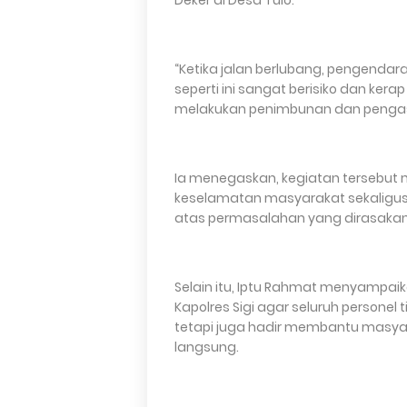
Deker di Desa Tulo.
“Ketika jalan berlubang, pengenda
seperti ini sangat berisiko dan ker
melakukan penimbunan dan pengasp
Ia menegaskan, kegiatan tersebut 
keselamatan masyarakat sekaligus 
atas permasalahan yang dirasakan
Selain itu, Iptu Rahmat menyampai
Kapolres Sigi agar seluruh persone
tetapi juga hadir membantu masya
langsung.