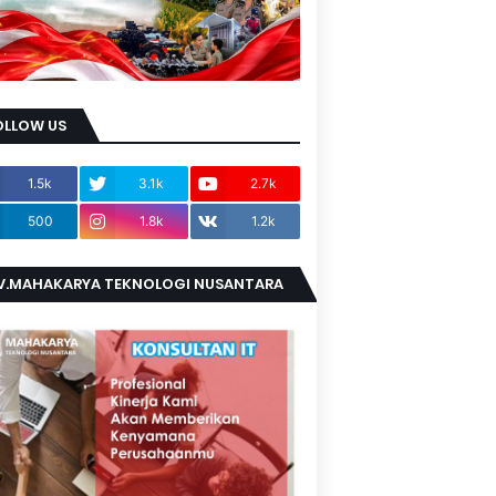
OLLOW US
1.5k
3.1k
2.7k
500
1.8k
1.2k
V.MAHAKARYA TEKNOLOGI NUSANTARA