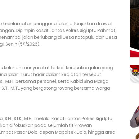
dap keselamatan pengguna jalan ditunjukkan di awal
angan. Dipimpin Kasat Lantas Polres Sigi Iptu Rahmat,
menambal jalan berlubang di Desa Kotapulu dan Desa
, Senin (5/1/2026).
s keluhan masyarakat terkait kerusakan jalan yang
 jalan. Turut hadir dalam kegiatan tersebut
s., M.H., bersama personel, serta Kabid Bina Marga
o, S.T., M.T., yang bergotong royong bersama warga
S.H., S.I.K., M.H., melalui Kasat Lantas Polres Sigi Iptu
an difokuskan pada sejumlah titik rawan
Empat Pasar Dolo, depan Mapolsek Dolo, hingga area