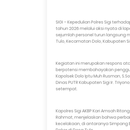
SIGI – Kepedulian Polres Sigi terha
tahun 2026 melalui aksi nyata di lap
sejumlah personel turun langsung 
Tulo, Kecamatan Dolo, Kabupaten Sigi
Kegiatan ini merupakan respons ata
berpotensi membahayakan pengguna
Kapolsek Dolo Iptu Muh Rusman, S.So
Dinas PUTR Kabupaten Sigi Ir. Triyon
setempat.
Kapolres Sigi AKBP Kari Amsah Ritonga, 
Rahmat, menjelaskan bahwa perbaik
kecelakaan, di antaranya Simpang 