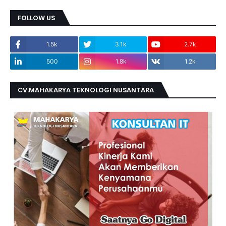
FOLLOW US
1.5k
3.1k
2.7k
500
1.8k
1.2k
CV.MAHAKARYA TEKNOLOGI NUSANTARA