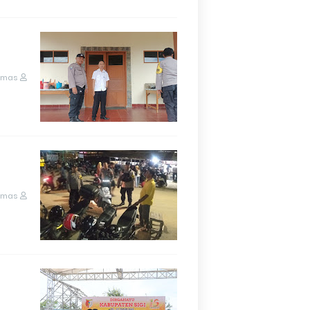
umas
umas