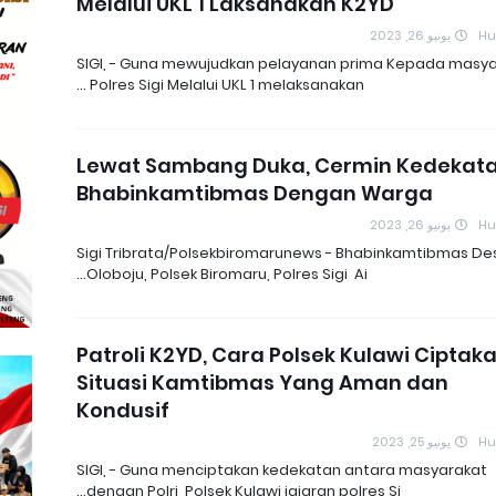
Melalui UKL 1 Laksanakan K2YD
يونيو 26, 2023
H
SIGI, - Guna mewujudkan pelayanan prima Kepada masy
Polres Sigi Melalui UKL 1 melaksanakan …
Lewat Sambang Duka, Cermin Kedekat
Bhabinkamtibmas Dengan Warga
يونيو 26, 2023
H
Sigi Tribrata/Polsekbiromarunews - Bhabinkamtibmas De
Oloboju, Polsek Biromaru, Polres Sigi Ai…
Patroli K2YD, Cara Polsek Kulawi Ciptak
Situasi Kamtibmas Yang Aman dan
Kondusif
يونيو 25, 2023
H
SIGI, - Guna menciptakan kedekatan antara masyarakat
dengan Polri, Polsek Kulawi jajaran polres Si…