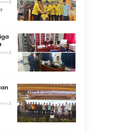
umas
ky
Tiga
a
umas
aan
umas