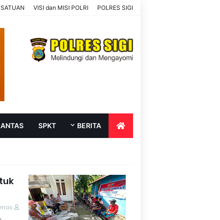
SATUAN
VISI dan MISI POLRI
POLRES SIGI
LANTAS
SPKT
BERITA
tuk
umas
r