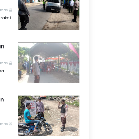
umas
arakat
an
umas
sa
an
umas