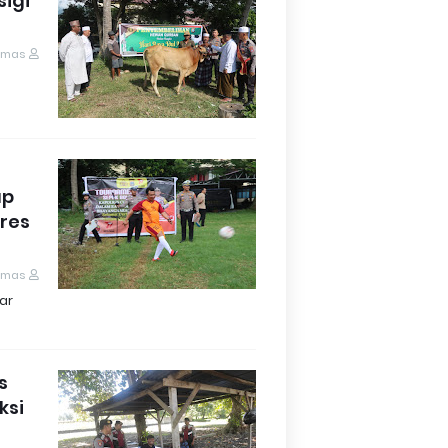
sigi
umas
up
lres
umas
ar
s
ksi