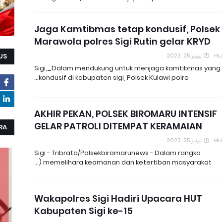
Jaga Kamtibmas tetap kondusif, Polsek
Marawola polres Sigi Rutin gelar KRYD
يونيو 25, 2023
H
US
Sigi,_Dalam mendukung untuk menjaga kamtibmas yang
kondusif di kabupaten sigi, Polsek Kulawi polre…
AKHIR PEKAN, POLSEK BIROMARU INTENSIF
GELAR PATROLI DITEMPAT KERAMAIAN
RA
يونيو 25, 2023
H
Sigi - Tribrata/Polsekbiromarunews - Dalam rangka
memelihara keamanan dan ketertiban masyarakat (…
Wakapolres Sigi Hadiri Upacara HUT
Kabupaten Sigi ke-15