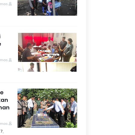
umas
i
e
umas
Ke
kan
aman
umas
7,