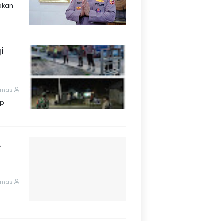
pkan
i
umas
ap
,
umas