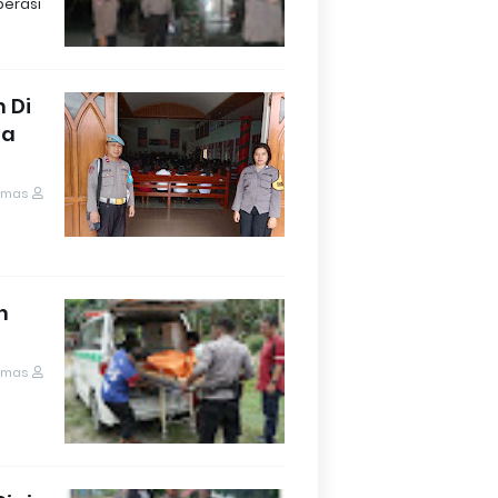
perasi
 Di
ua
umas
h
umas