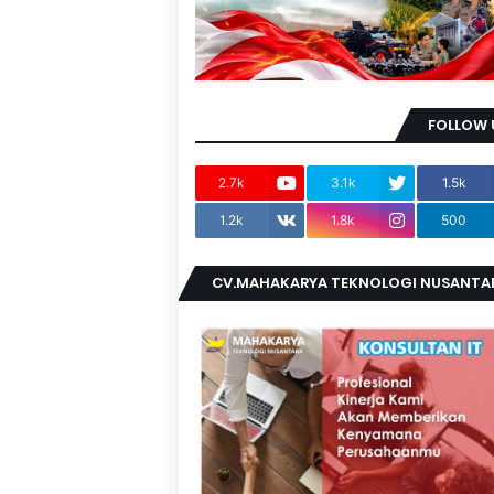
FOLLOW 
2.7k
3.1k
1.5k
1.2k
1.8k
500
CV.MAHAKARYA TEKNOLOGI NUSANTA