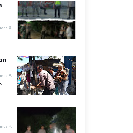
s
umas
an
umas
ng
umas