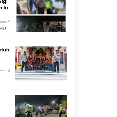
igi
ilu
umas
OMB)
adah
umas