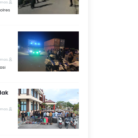
umas
olres
i
umas
asi
dak
umas