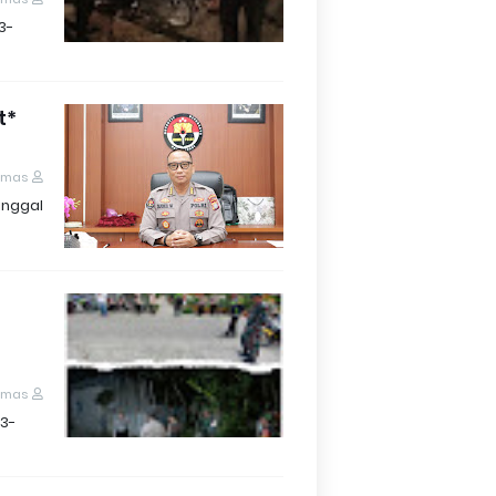
3-
t
umas
inggal
umas
3-