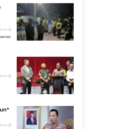
s
umas
perasi
umas
hun
umas