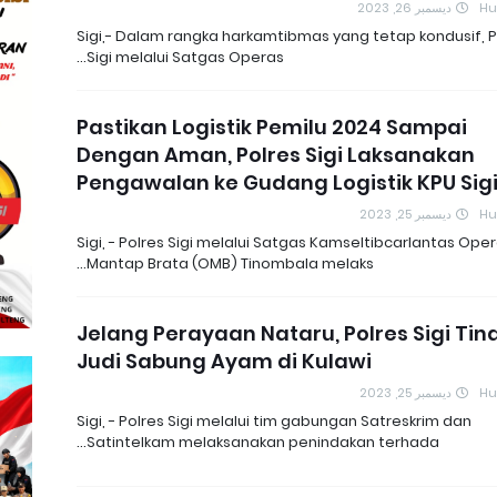
ديسمبر 26, 2023
H
Sigi,- Dalam rangka harkamtibmas yang tetap kondusif, P
Sigi melalui Satgas Operas…
Pastikan Logistik Pemilu 2024 Sampai
Dengan Aman, Polres Sigi Laksanakan
Pengawalan ke Gudang Logistik KPU Sig
ديسمبر 25, 2023
H
Sigi, - Polres Sigi melalui Satgas Kamseltibcarlantas Oper
Mantap Brata (OMB) Tinombala melaks…
Jelang Perayaan Nataru, Polres Sigi Tin
Judi Sabung Ayam di Kulawi
ديسمبر 25, 2023
H
Sigi, - Polres Sigi melalui tim gabungan Satreskrim dan
Satintelkam melaksanakan penindakan terhada…