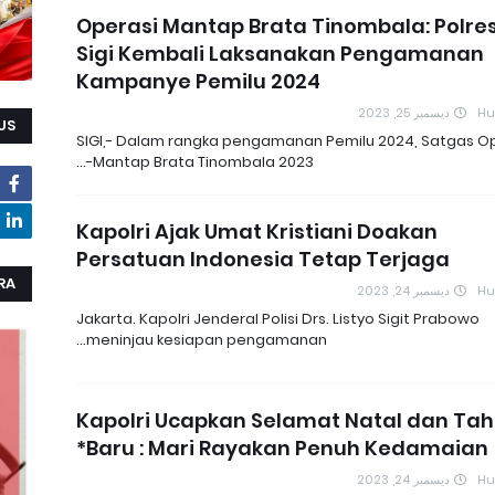
Operasi Mantap Brata Tinombala: Polre
Sigi Kembali Laksanakan Pengamanan
Kampanye Pemilu 2024
ديسمبر 25, 2023
H
US
SIGI,- Dalam rangka pengamanan Pemilu 2024, Satgas O
Mantap Brata Tinombala 2023-…
Kapolri Ajak Umat Kristiani Doakan
Persatuan Indonesia Tetap Terjaga
RA
ديسمبر 24, 2023
H
Jakarta. Kapolri Jenderal Polisi Drs. Listyo Sigit Prabowo
meninjau kesiapan pengamanan…
*Kapolri Ucapkan Selamat Natal dan Ta
Baru : Mari Rayakan Penuh Kedamaian*
ديسمبر 24, 2023
H