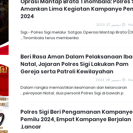
Oprasi Mantap Brata Tinombala: Polres S
Amankan Lima Kegiatan Kampanye Pem
2024
ديسمبر 27, 2023
H
Sigi.- Polres Sigi melalui Satgas Operasi Mantap Brata (
Tinombala terus memberika…
Beri Rasa Aman Dalam Pelaksanaan Ib
Natal, Jajaran Polres Sigi Lakukan Pam
Gereja serta Patroli Kewilayahan
ديسمبر 26, 2023
H
Dalam rangka memastikan keamanan dan kelancaran
perayaan Natal, dua personil Polres Sigi di bawah p…
Polres Sigi Beri Pengamanan Kampanye
Pemilu 2024, Empat Kampanye Berjalan
Lancar.