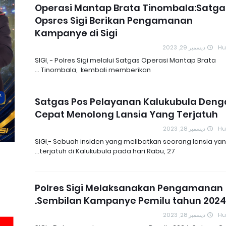
Operasi Mantap Brata Tinombala:Satga
Opsres Sigi Berikan Pengamanan
Kampanye di Sigi
ديسمبر 29, 2023
H
SIGI, - Polres Sigi melalui Satgas Operasi Mantap Brata
Tinombala, kembali memberikan …
Satgas Pos Pelayanan Kalukubula Deng
Cepat Menolong Lansia Yang Terjatuh
ديسمبر 28, 2023
H
SIGI,- Sebuah insiden yang melibatkan seorang lansia ya
terjatuh di Kalukubula pada hari Rabu, 27…
Polres Sigi Melaksanakan Pengamanan
Sembilan Kampanye Pemilu tahun 2024.
ديسمبر 28, 2023
H